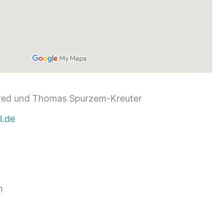
fred und Thomas Spurzem-Kreuter
l.de
9
h