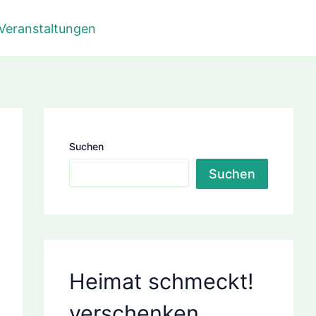
Veranstaltungen
Suchen
Suchen
Heimat schmeckt!
verschenken
08.26