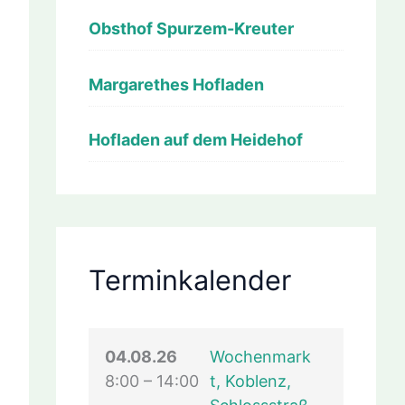
anstaltung)
Obsthof Spurzem-Kreuter
Margarethes Hofladen
Hofladen auf dem Heidehof
08.26
anstaltung)
Terminkalender
08.26
anstaltung)
04.08.26
Wochenmark
8:00
–
14:00
t, Koblenz,