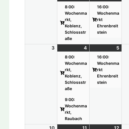
Veranstaltung)
Vera
8:00:
16:00:
Wochenma
Wochenma
rkt,
rkt
Koblenz,
Ehrenbreit
Schlossstr
stein
aße
3
03.08.26
4
04.08.26
(2
5
05.
(1
Veranstaltungen)
Vera
8:00:
16:00:
Wochenma
Wochenma
rkt,
rkt
Koblenz,
Ehrenbreit
Schlossstr
stein
aße
9:00:
Wochenma
rkt,
Raubach
10
10.08.26
11
11.08.26
(1
12
12.
(1