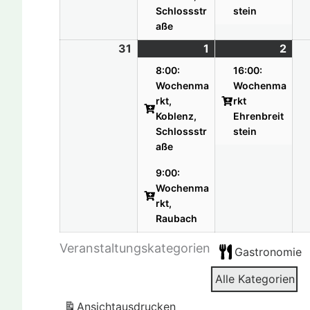
Schlossstr
stein
aße
31
31.08.26
1
01.09.26
(2
2
02.
(1
Veranstaltungen)
Vera
8:00:
16:00:
Wochenma
Wochenma
rkt,
rkt
Koblenz,
Ehrenbreit
Schlossstr
stein
aße
9:00:
Wochenma
rkt,
Raubach
Veranstaltungskategorien
Gastronomie
Alle Kategorien
Ansicht
ausdrucken