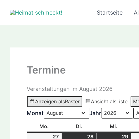
Zum
Startseite
Ak
Inhalt
springen
Termine
Veranstaltungen im August 2026
Anzeigen als
Raster
Ansicht als
Liste
M
Monat
Jahr
Mo.
Montag
Di.
Dienstag
Mi.
Mittwoc
27
27.07.26
28
28.07.26
(1
29
29.
(1