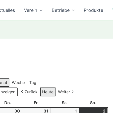
tuelles
Verein
Betriebe
Produkte
onat
Woche
Tag
Zurück
Heute
Weiter
h
Do.
Donnerstag
Fr.
Freitag
Sa.
Samstag
So.
Sonntag
07.26
30
30.07.26
31
31.07.26
1
01.08.26
2
02.
(1