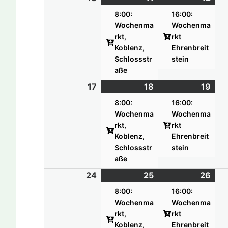
Veranstaltung)
Vera
8:00:
16:00:
Wochenma
Wochenma
rkt,
rkt
Koblenz,
Ehrenbreit
Schlossstr
stein
aße
17
17.08.26
18
18.08.26
(1
19
19.
(1
Veranstaltung)
Vera
8:00:
16:00:
Wochenma
Wochenma
rkt,
rkt
Koblenz,
Ehrenbreit
Schlossstr
stein
aße
24
24.08.26
25
25.08.26
(1
26
26.
(1
Veranstaltung)
Vera
8:00:
16:00:
Wochenma
Wochenma
rkt,
rkt
Koblenz,
Ehrenbreit