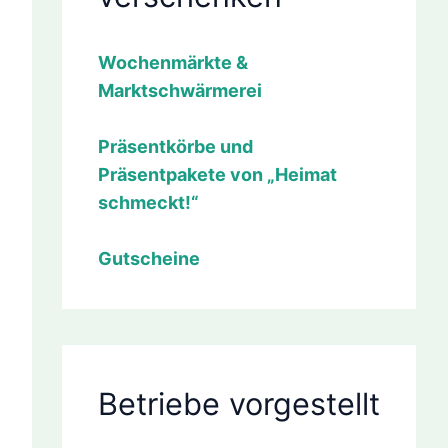
anstaltung)
Wochenmärkte &
Marktschwärmerei
Präsentkörbe und
08.26
Präsentpakete von „Heimat
anstaltung)
schmeckt!“
Gutscheine
Betriebe vorgestellt
08.26