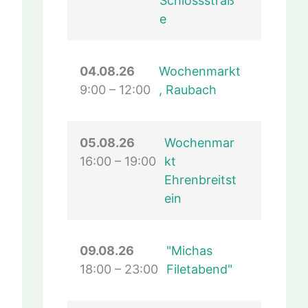
Schlossstraß
e
09.26
anstaltung)
04.08.26
Wochenmarkt
9:00
–
12:00
, Raubach
05.08.26
Wochenmar
16:00
–
19:00
kt
Ehrenbreitst
ein
09.08.26
"Michas
18:00
–
23:00
Filetabend"